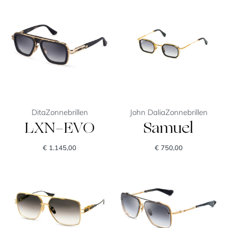
Dita
Zonnebrillen
John Dalia
Zonnebrillen
LXN-EVO
Samuel
€
1.145,00
€
750,00