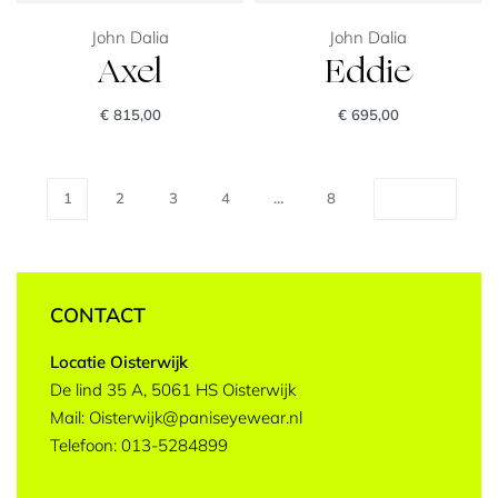
John Dalia
John Dalia
Axel
Eddie
€
815,00
€
695,00
1
2
3
4
…
8
CONTACT
Locatie Oisterwijk
De lind 35 A, 5061 HS Oisterwijk
Mail: Oisterwijk@paniseyewear.nl
Telefoon: 013-5284899