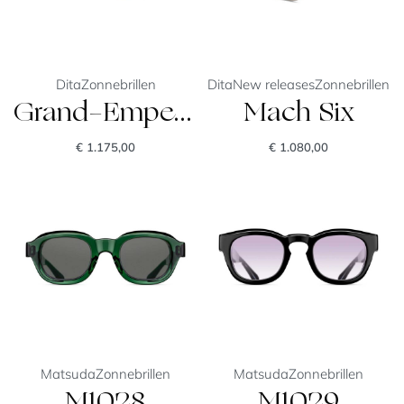
Dita
Zonnebrillen
Dita
New releases
Zonnebrillen
Grand-Emperik
Mach Six
€
1.175,00
€
1.080,00
Matsuda
Zonnebrillen
Matsuda
Zonnebrillen
M1028
M1029