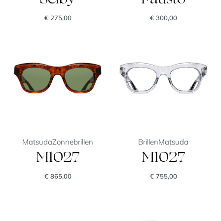
€
275,00
€
300,00
Matsuda
Zonnebrillen
Brillen
Matsuda
M1027
M1027
€
865,00
€
755,00