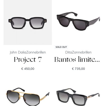
SOLD OUT
John Dalia
Zonnebrillen
Dita
Zonnebrillen
Project 7
Bantos limited edition
€
450,00
€
735,00