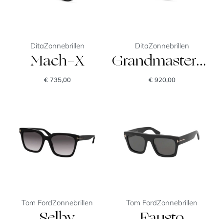
Dita
Zonnebrillen
Dita
Zonnebrillen
Mach-X
Grandmaster-Nine
€
735,00
€
920,00
Tom Ford
Zonnebrillen
Tom Ford
Zonnebrillen
Selby
Fausto