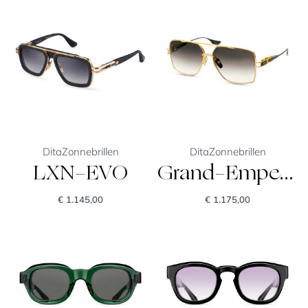
Dita
Zonnebrillen
Dita
Zonnebrillen
LXN-EVO
Grand-Emperik
€
1.145,00
€
1.175,00