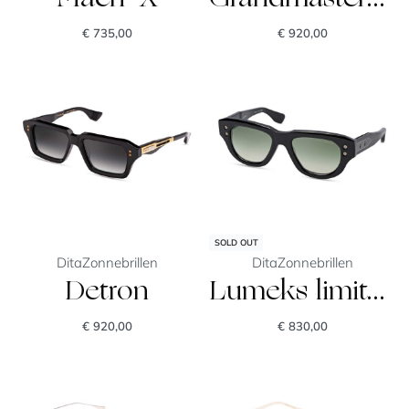
€
735,00
€
920,00
SOLD OUT
Dita
Zonnebrillen
Dita
Zonnebrillen
Detron
Lumeks limited edition
€
920,00
€
830,00