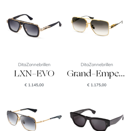
Dita
Zonnebrillen
Dita
Zonnebrillen
LXN-EVO
Grand-Emperik
€
1.145,00
€
1.175,00