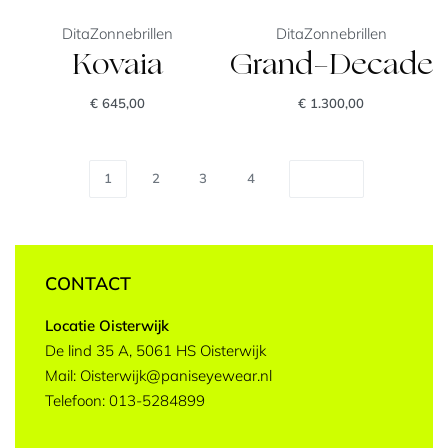
Dita
Zonnebrillen
Dita
Zonnebrillen
Kovaia
Grand-Decade
€
645,00
€
1.300,00
1
2
3
4
CONTACT
Locatie Oisterwijk
De lind 35 A, 5061 HS Oisterwijk
Mail: Oisterwijk@paniseyewear.nl
Telefoon: 013-5284899