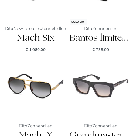
SOLD OUT
Dita
New releases
Zonnebrillen
Dita
Zonnebrillen
Mach Six
Bantos limited edition
€
1.080,00
€
735,00
Dita
Zonnebrillen
Dita
Zonnebrillen
Mach-X
Grandmaster-Eight