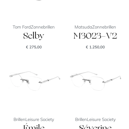
Tom Ford
Zonnebrillen
Matsuda
Zonnebrillen
Selby
M3023-V2
€
275,00
€
1.250,00
Brillen
Leisure Society
Brillen
Leisure Society
Émile
Séverine