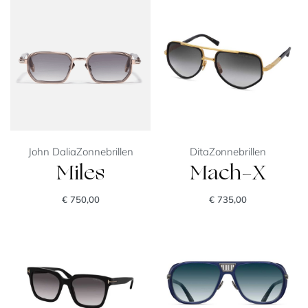
John Dalia
Zonnebrillen
Dita
Zonnebrillen
Miles
Mach-X
€
750,00
€
735,00