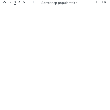
FILTER
IEW
2
3
4
5
Sorteer op populariteit