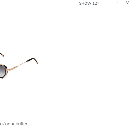
V
SHOW 12
ia
Zonnebrillen