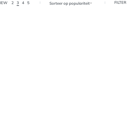
FILTER
IEW
2
3
4
5
Sorteer op populariteit