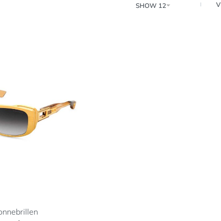
V
SHOW 12
onnebrillen