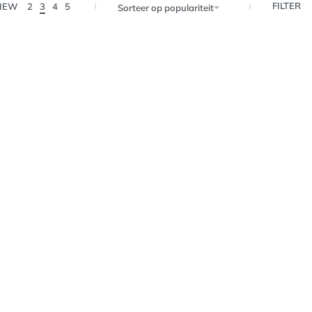
FILTER
IEW
2
3
4
5
Sorteer op populariteit