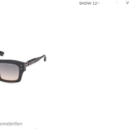
V
SHOW 12
onnebrillen