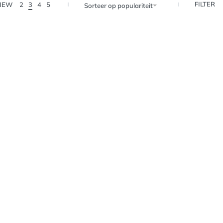
FILTER
IEW
2
3
4
5
Sorteer op populariteit