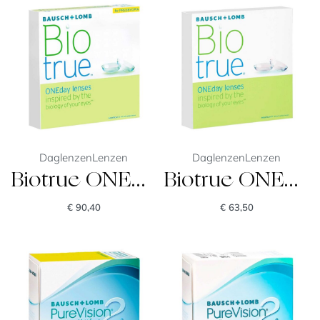
Daglenzen
Lenzen
Daglenzen
Lenzen
Biotrue ONEday for Presbyopia
Biotrue ONEday
€
90,40
€
63,50