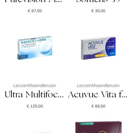
€
67,00
€
30,00
Lenzen
Maandlenzen
Lenzen
Maandlenzen
Ultra Multifocal for Astigmatism
Acuvue Vita for astigmatism
€
125,00
€
68,50