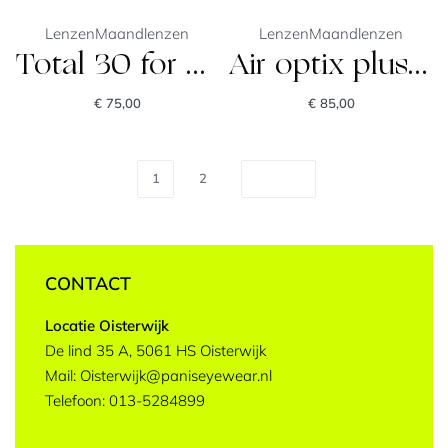
Lenzen
Maandlenzen
Lenzen
Maandlenzen
Total 30 for astigmatism
Air optix plus hydraglyde multifocal
€
75,00
€
85,00
1
2
CONTACT
Locatie Oisterwijk
De lind 35 A, 5061 HS Oisterwijk
Mail: Oisterwijk@paniseyewear.nl
Telefoon: 013-5284899