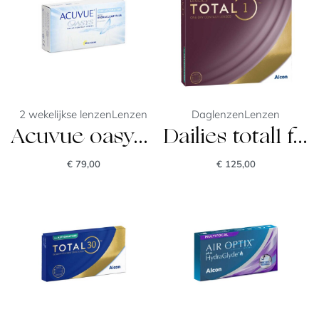
2 wekelijkse lenzen
Lenzen
Daglenzen
Lenzen
Acuvue oasys for astigmatism
Dailies total1 for astigmatism
€
79,00
€
125,00