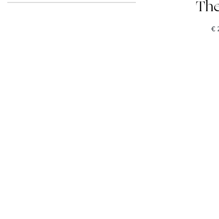
The
€
2