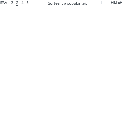
FILTER
IEW
2
3
4
5
Sorteer op populariteit