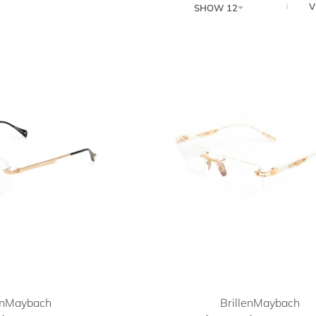
V
SHOW 12
en
Maybach
Brillen
Maybach