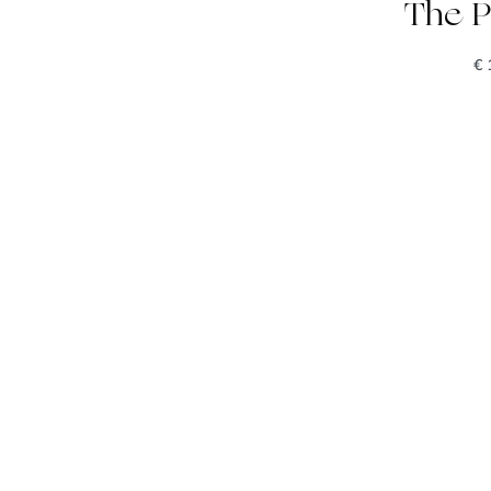
The P
€
1