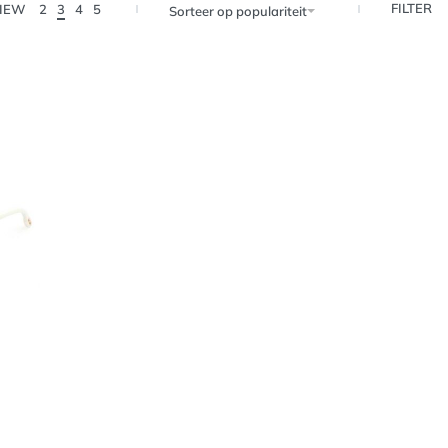
FILTER
IEW
2
3
4
5
Sorteer op populariteit