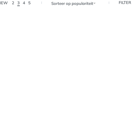
FILTER
IEW
2
3
4
5
Sorteer op populariteit